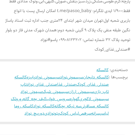
پارچه:کرم،طوسی،مشکی،زرد،سبز،بنفش،صورتی،گلبهی،ابی،ونوک مدادی فقط
فقط:1/900 ایدی تلگرام: t.me/pasoo_baby امکان ارسال پست با انواع
باربری شعبه اول:تهران میدان شهر ابتدای ۲۴متری جنب اداره ثبت اسناد پاساژ
نگین طبقه منفی یک پلاک ۹ آئینی شعبه دوم:همدان شهرک مدنی فاز دو بلوار
توحید پلاک 32 شماره تماس: 09908123202 پاسو#نوزاد
#صندلی_غذای_کودک
دسته‌بندی
:
کالسکه
برچسب‌ها :
کالسکه_دلیجان
سیسمونی
نوزاد
سیسمونی_نوزاد
پاییزه
کالسکه
صندلی_غذای_کودک
صندلی_غذا
صندلی_غذای_نوزاد
تاپ
تاپ_بازی
سیسمونی_ارزان
سیسمونی_شیک
سیمونی_نوزاد
سیسمونی_لاکچری
گهواره
سرویس_خواب
کیف_بچه_گانه
روروئک
کالسکه_مسافرتی
سه_تیکه_بچگانه
کالسکه_نوزاد
کاسکه_روما
لباسپسرانه
سرهمی
لباس_کودک
پتونوزادی
دورپیچ_نوزاد