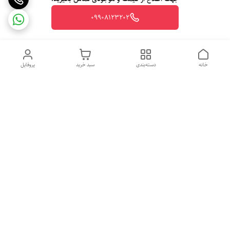
09908123202
خانه
دسته‌بندی
سبد خرید
پروفایل
دسترسی سریع
تماس با ما
شکایات
درباره ما
قوانین و مقررات
تهران شهرری خیابان رازی خیابان پیلغوش پلاک ۲۱