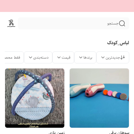
جستجو
لباس_کودک
جدیدترین
برندها
قیمت
دسته‌بندی
فقط محصولات
سوهان برقی
زمین بازی