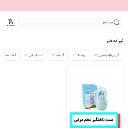
جستجو
نوزاددختر
پربازدیدترین
برندها
قیمت
دسته‌بندی
فقط محصول