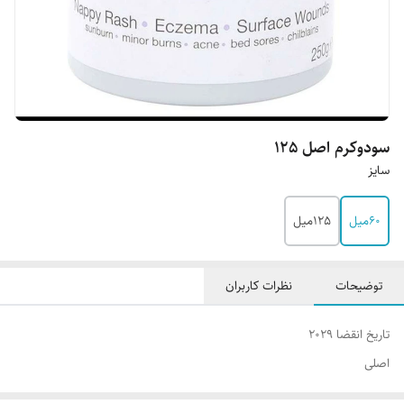
سودوکرم اصل 125
سایز
60میل
125میل
توضیحات
نظرات کاربران
تاریخ انقضا 2029
اصلی