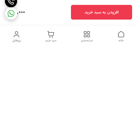
85,000
افزودن به سبد خرید
خانه
دسته‌بندی
سبد خرید
پروفایل
دسترسی سریع
تماس با ما
شکایات
درباره ما
قوانین و مقررات
تهران شهرری خیابان رازی خیابان پیلغوش پلاک ۲۱