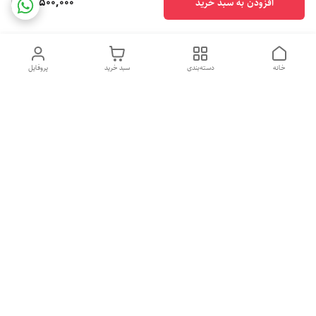
19,500,000
افزودن به سبد خرید
خانه
دسته‌بندی
سبد خرید
پروفایل
دسترسی سریع
تماس با ما
شکایات
درباره ما
قوانین و مقررات
تهران شهرری خیابان رازی خیابان پیلغوش پلاک ۲۱
فروش بصورت تم و عمده