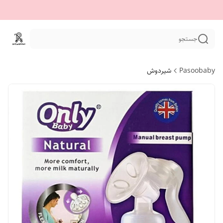
جستجو
Pasoobaby
شیردوش